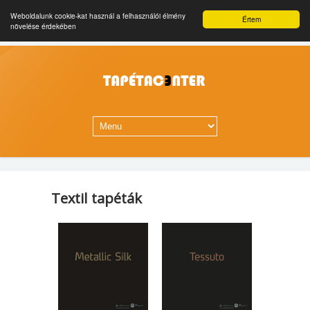
Weboldalunk cookie-kat használ a felhasználói élmény
Értem
növelése érdekében
Textil tapéták