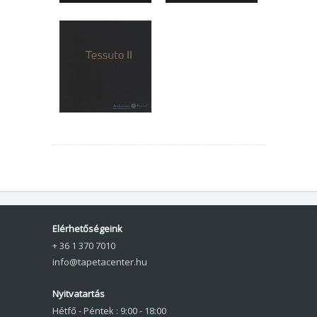
Elérhetőségeink
+ 36 1 370 7010
info@tapetacenter.hu
Nyitvatartás
Hétfő - Péntek : 9:00 - 18:00